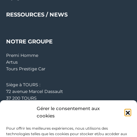
RESSOURCES / NEWS
NOTRE GROUPE
Premi Homme
Artus
Tours Prestige Car
Siège à TOURS :
72 avenue Marcel Dassault
37 200 TOURS
Tel : 02 47 73 51 73
Gérer le consentement aux
cookies
Bureau de PARIS :
91 rue du Faubourg Saint Honoré 75 008 PARIS
Pour offrir les meilleures expériences, nous utilisons des
Tel : 01 61 38 39 00
technologies telles que les cookies pour stocker et/ou accéder aux