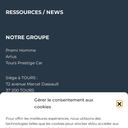
RESSOURCES / NEWS
NOTRE GROUPE
Premi Homme
Artus
Tours Prestige Car
Siège à TOURS :
72 avenue Marcel Dassault
37 200 TOURS
Tel : 02 47 73 51 73
Gérer le consentement aux
cookies
Bureau de PARIS :
91 rue du Faubourg Saint Honoré 75 008 PARIS
Pour offrir les meilleures expériences, nous utilisons des
Tel : 01 61 38 39 00
technologies telles que les cookies pour stocker et/ou accéder aux