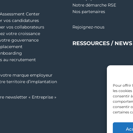
Notre démarche RSE
Nos partenaires
 Assessment Center
er vos candidatures
her vos collaborateurs
Rejoignez-nous
z votre croissance
votre gouvernance
RESSOURCES / NEWS
utplacement
’onboarding
s au recrutement
 votre marque employeur
tre territoire d’implantation
Pour offrir
les cookies
consentir à
e newsletter « Entreprise »
comportemen
consentir o
certaines c
Ac