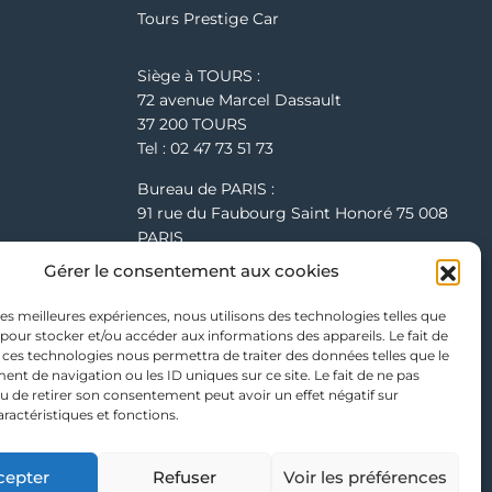
Tours Prestige Car
Siège à TOURS :
72 avenue Marcel Dassault
37 200 TOURS
Tel : 02 47 73 51 73
Bureau de PARIS :
91 rue du Faubourg Saint Honoré 75 008
PARIS
Tel : 01 61 38 39 00
Gérer le consentement aux cookies
Bureau de LILLE :
 les meilleures expériences, nous utilisons des technologies telles que
264 rue de la Haie Plouvier, 59273 Fretin
 pour stocker et/ou accéder aux informations des appareils. Le fait de
Tel : 03 66 19 18 90
 ces technologies nous permettra de traiter des données telles que le
t de navigation ou les ID uniques sur ce site. Le fait de ne pas
u de retirer son consentement peut avoir un effet négatif sur
aractéristiques et fonctions.
cepter
Refuser
Voir les préférences