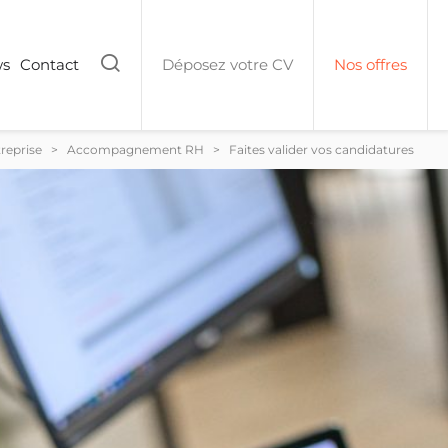
Rechercher
ws
Contact
Déposez votre CV
Nos offres
reprise
>
Accompagnement RH
>
Faites valider vos candidatures