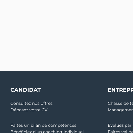
CANDIDAT
ENTREPR
Consultez nos offres
Chasse de t
Déposez votre CV
Management
Faites un bilan de compétences
Evaluez par
Bénéficiez d’un coaching individuel
Faites valid